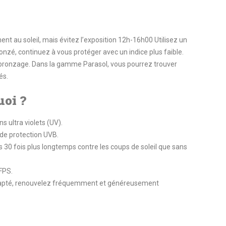
t au soleil, mais évitez l’exposition 12h-16h00 Utilisez un
nzé, continuez à vous protéger avec un indice plus faible.
e bronzage. Dans la gamme Parasol, vous pourrez trouver
és.
uoi ?
s ultra violets (UV).
 de protection UVB.
 30 fois plus longtemps contre les coups de soleil que sans
 FPS.
 adapté, renouvelez fréquemment et généreusement