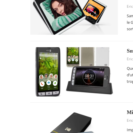
Eric
Sam
le 
sor
Sm
Eric
Que
d’u
tro
Mi
Eric
Imp