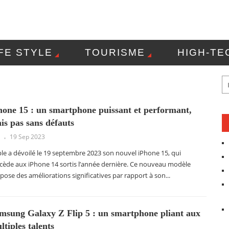
IFE STYLE
TOURISME
HIGH-TE
OLITIQUE DE CONFIDENTIALITÉ
CO
hone 15 : un smartphone puissant et performant,
is pas sans défauts
19 Sep 2023
le a dévoilé le 19 septembre 2023 son nouvel iPhone 15, qui
cède aux iPhone 14 sortis l’année dernière. Ce nouveau modèle
pose des améliorations significatives par rapport à son...
msung Galaxy Z Flip 5 : un smartphone pliant aux
ltiples talents