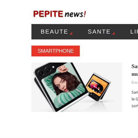
BEAUTE
SANTE
L
MENTIONS LÉGALES
P
SMARTPHONE
Sa
mu
Eric
Sam
le 
sor