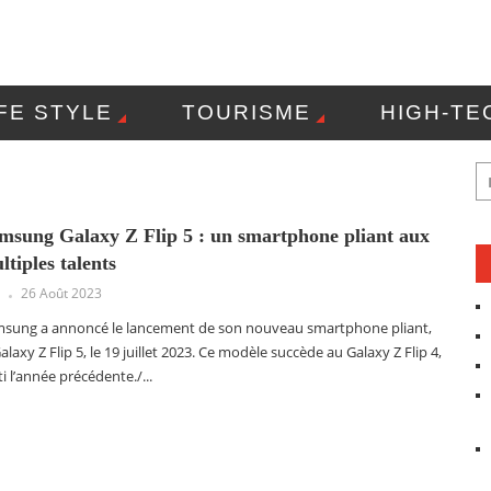
IFE STYLE
TOURISME
HIGH-TE
OLITIQUE DE CONFIDENTIALITÉ
CO
msung Galaxy Z Flip 5 : un smartphone pliant aux
ltiples talents
26 Août 2023
sung a annoncé le lancement de son nouveau smartphone pliant,
Galaxy Z Flip 5, le 19 juillet 2023. Ce modèle succède au Galaxy Z Flip 4,
ti l’année précédente./...