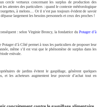
un cercle vertueux concernant les surplus de production des
ent les attentes des particuliers : quand le contexte météorologique
à courgettes, à melons… Or il n’est pas toujours évident de savoir
ui dépasse largement les besoins personnels et ceux des proches !
conséquent : selon Virginie Broncy, la fondatrice du
Potager d’à
e Potager d’à Côté permet à tous les particuliers de proposer leur
 l’année, même s’il est vrai que le phénomène de surplus dans les
ériode estivale.
riétaires de jardins évitent le gaspillage, génèrent quelques
, et les acheteurs augmentent leur pouvoir d’achat tout en
agir concrètement contre le gaspillage alimentaire