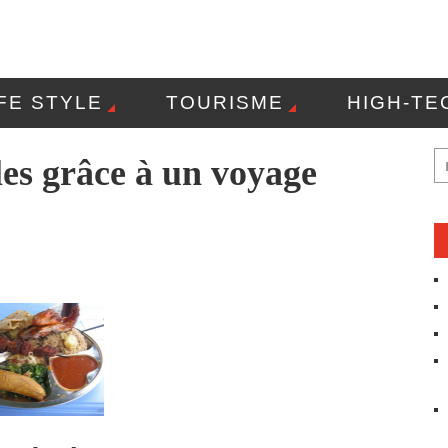
IFE STYLE
TOURISME
HIGH-TE
OLITIQUE DE CONFIDENTIALITÉ
CO
lles grâce à un voyage