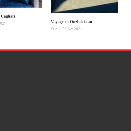
 Cagliari
Voyage en Ouzbekistan
2021
Eric
09 Avr 2021