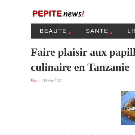
BEAUTE
SANTE
L
MENTIONS LÉGALES
P
Faire plaisir aux papi
culinaire en Tanzanie
Eric
09 Avr 2021