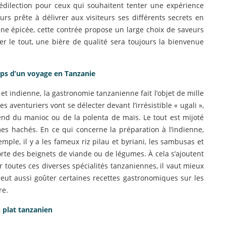
édilection pour ceux qui souhaitent tenter une expérience
urs prête à délivrer aux visiteurs ses différents secrets en
sine épicée, cette contrée propose un large choix de saveurs
r le tout, une bière de qualité sera toujours la bienvenue
mps d’un voyage en Tanzanie
et indienne, la gastronomie tanzanienne fait l’objet de mille
 les aventuriers vont se délecter devant l’irrésistible « ugali »,
end du manioc ou de la polenta de maïs. Le tout est mijoté
s hachés. En ce qui concerne la préparation à l’indienne,
mple, il y a les fameux riz pilau et byriani, les sambusas et
rte des beignets de viande ou de légumes. À cela s’ajoutent
 toutes ces diverses spécialités tanzaniennes, il vaut mieux
peut aussi goûter certaines recettes gastronomiques sur les
re.
n plat tanzanien