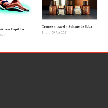
Trousse « travel » Sultane de Saba
nitive – Dépil Tech
Eric
09 Avr 2021
2021