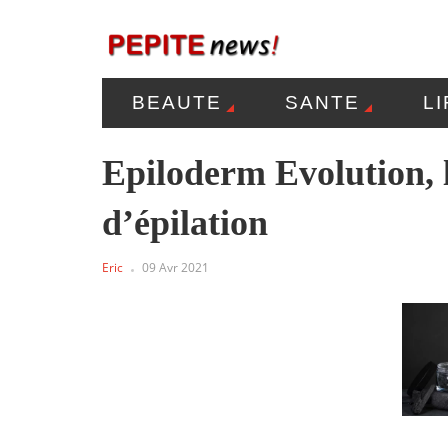
BEAUTE
SANTE
L
MENTIONS LÉGALES
P
Epiloderm Evolution, l
d’épilation
Eric
09 Avr 2021